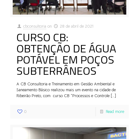
cbconsultoria
on
28 de abril de 2021
CURSO CB:
OBTENÇÃO DE ÁGUA
POTÁVEL EM POÇOS
SUBTERRÂNEOS
A CB Consultoria e Treinamento em Gestão Ambiental e
Saneamento Básico realizou mais um evento na cidade de
Ribeirão Preto, com curso CB “Processos e Controle
[…]
0
Read more