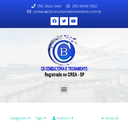
(19) 3426-0414
(19) 99149-5150
contato@cbconsultoriaetreinamento.com.br
Categories
Tags
Authors
Show all