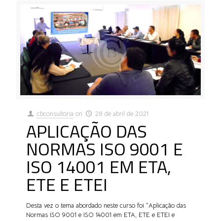
cbconsultoria
on
28 de abril de 2021
APLICAÇÃO DAS
NORMAS ISO 9001 E
ISO 14001 EM ETA,
ETE E ETEI
Desta vez o tema abordado neste curso foi “Aplicação das
Normas ISO 9001 e ISO 14001 em ETA, ETE e ETEI e