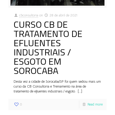
cbconsultoria
on
28 de abril de 2021
CURSO CB DE
TRATAMENTO DE
EFLUENTES
INDUSTRIAIS /
ESGOTO EM
SOROCABA
Desta vez a cidade de Sorocaba/SP foi quem sediou mais um
curso da CB Consultoria e Treinamento na área de
tratamento de efluentes industriais / esgoto.
[…]
0
Read more