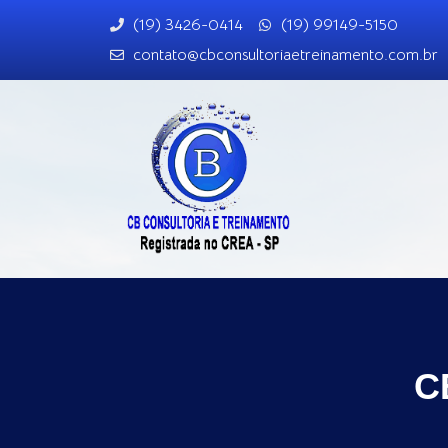
(19) 3426-0414
(19) 99149-5150
contato@cbconsultoriaetreinamento.com.br
C