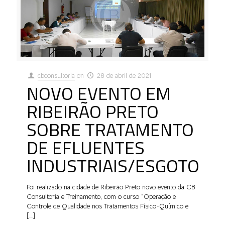
cbconsultoria
on
28 de abril de 2021
NOVO EVENTO EM
RIBEIRÃO PRETO
SOBRE TRATAMENTO
DE EFLUENTES
INDUSTRIAIS/ESGOTO
Foi realizado na cidade de Ribeirão Preto novo evento da CB
Consultoria e Treinamento, com o curso “Operação e
Controle de Qualidade nos Tratamentos Físico-Químico e
[…]