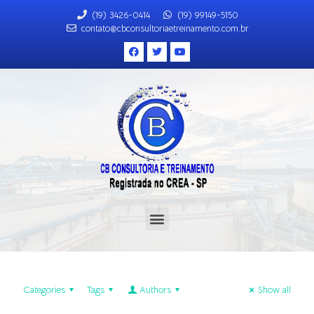
(19) 3426-0414
(19) 99149-5150
contato@cbconsultoriaetreinamento.com.br
Categories
Tags
Authors
Show all