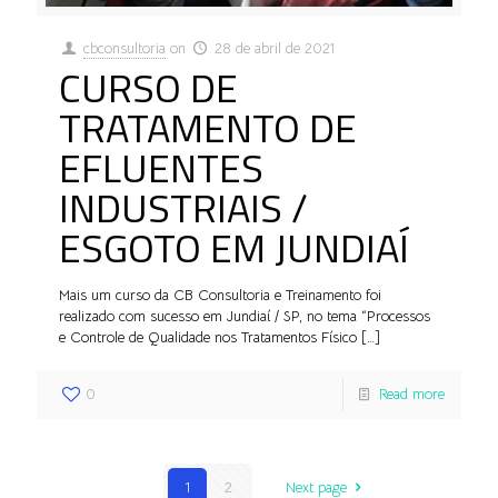
cbconsultoria
on
28 de abril de 2021
CURSO DE
TRATAMENTO DE
EFLUENTES
INDUSTRIAIS /
ESGOTO EM JUNDIAÍ
Mais um curso da CB Consultoria e Treinamento foi
realizado com sucesso em Jundiaí / SP, no tema “Processos
e Controle de Qualidade nos Tratamentos Físico
[…]
0
Read more
1
2
Next page