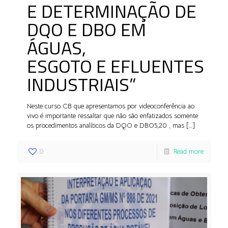
E DETERMINAÇÃO DE
DQO E DBO EM
ÁGUAS,
ESGOTO E EFLUENTES
INDUSTRIAIS”
Neste curso CB que apresentamos por videoconferência ao
vivo é importante ressaltar que não são enfatizados somente
os procedimentos analíticos da DQO e DBO5,20 , mas
[…]
0
Read more