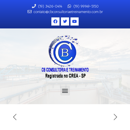
(19) 3426-0414
(19) 99149-5150
contato@cbconsultoriaetreinamento.com.br