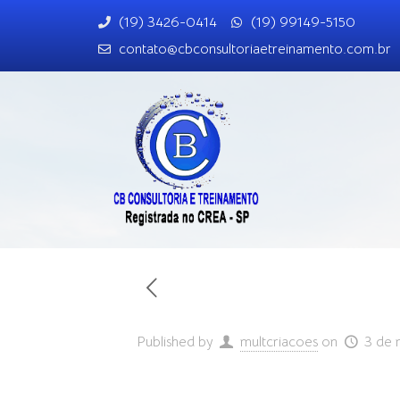
(19) 3426-0414
(19) 99149-5150
contato@cbconsultoriaetreinamento.com.br
Published by
multcriacoes
on
3 de 