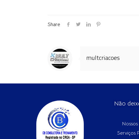
Share
multcriacoes
Não deix
Nossos 
Serviços 