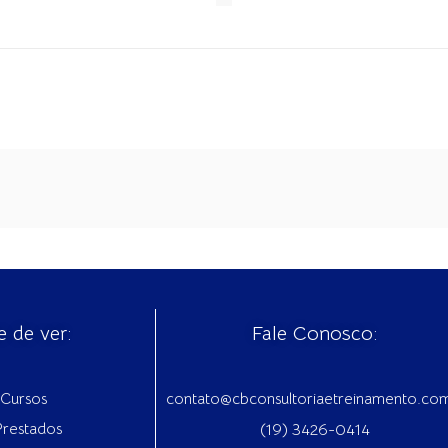
e de ver:
Fale Conosco:
Cursos
contato@cbconsultoriaetreinamento.co
Prestados
(19) 3426-0414