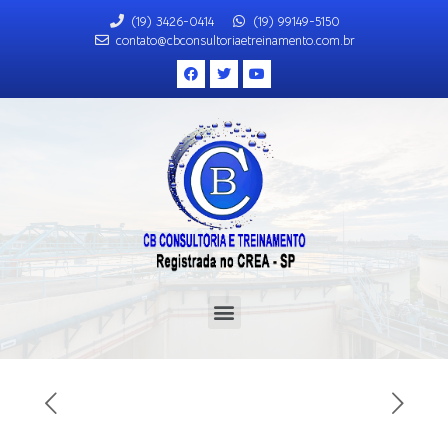
(19) 3426-0414
(19) 99149-5150
contato@cbconsultoriaetreinamento.com.br