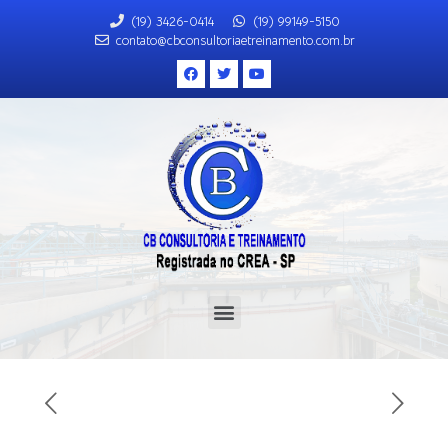
(19) 3426-0414
(19) 99149-5150
contato@cbconsultoriaetreinamento.com.br