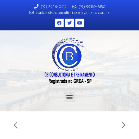
(19) 3426-0414
(19) 99149-5150
contato@cbconsultoriaetreinamento.com.br