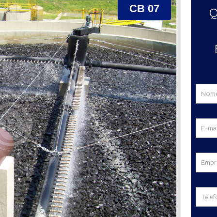
CB 07
Q