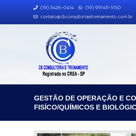
(19) 3426-0414
(19) 99149-5150
contato@cbconsultoriaetreinamento.com.br
GESTÃO DE OPERAÇÃO E C
FISÍCO/QUÍMICOS E BIOLÓGI